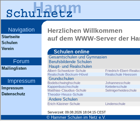
Navigation
Herzlichen Willkommen
Startseite
auf dem WWW-Server der H
Schulen
Verein
Schulen online
Gesamtschulen und Gymnasien
Forum
Berufsbildende Schulen
Haupt- und Realschulen
Mailinglisten
Albert-Schweitzer-Schule
Friedrich-Ebert-Realsc
Realschule Bockum-Hövel
Realschule Heessen
Grundschulen
Impressum
Bodelschwinghschule
Johannesschule
Kappenbuschschule
Kettelerschule
Impressum
Matthias-Claudius-Schule
Selmigerheideschule
Datenschutz
Theodor-Heuss-Schule
Andere Schulen
Erich-Kästner-Schule
Lindenschule
Serverzeit: 09.08.2026 18:04:15 CEST
© Hammer Schulen im Netz e.V.